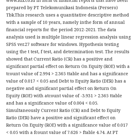
www.idx.co.id in form of financial reports that have been
prepared by PT Telekomunikasi Indonesia (Persero)
Tbk.This research uses a quantitative descriptive method
with a sample of 10 years, namely inthe form of annual
financial reports for the period 2012-2021. The data
analysis used is multiple linear regression analysis using
SPSS ver.27 software for windows. Hypothesis testing
using the t test, f test, and determination test. The results
showed that Current Ratio (CR) has a positive and
significant partial effect on Return On Equity (ROE) with a
tcount value of 2.994 > 2.365 ttable and has a significance
value of 0.017 < 0.05 and Debt to Equity Ratio (DER) has a
negative and significant partial effect on Return On
Equity (ROE) with atcount value of -3.931 > 2.365 ttable
and has a significance value of 0.004 < 0.05.
Simultaneously Current Ratio (CR) and Debt to Equity
Ratio (DER) have a positive and significant effect on
Return On Equity (ROE) with a significance value of 0.017
< 0.05 with a fcount value of 7.626 > ftable 4.74. At PT