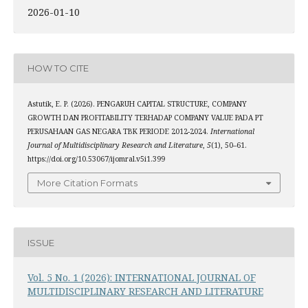
2026-01-10
HOW TO CITE
Astutik, E. P. (2026). PENGARUH CAPITAL STRUCTURE, COMPANY
GROWTH DAN PROFITABILITY TERHADAP COMPANY VALUE PADA PT
PERUSAHAAN GAS NEGARA TBK PERIODE 2012-2024.
International
Journal of Multidisciplinary Research and Literature
,
5
(1), 50–61.
https://doi.org/10.53067/ijomral.v5i1.399
More Citation Formats
ISSUE
Vol. 5 No. 1 (2026): INTERNATIONAL JOURNAL OF
MULTIDISCIPLINARY RESEARCH AND LITERATURE